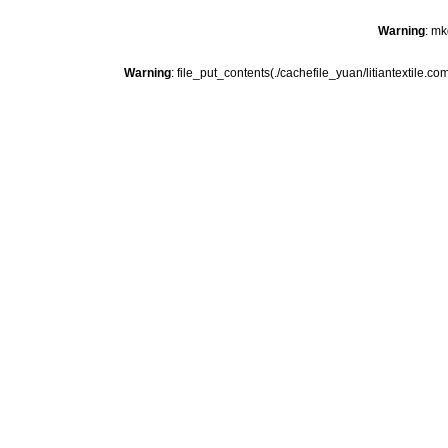
Warning
: mk
Warning
: file_put_contents(./cachefile_yuan/litiantextile.c